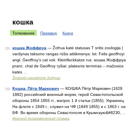
кошка
Толкование
Перевод
Книги
кошка Жоффруа
— Žofrua katė statusas T sritis zoologija |
131
vardynas taksono rangas rūšis atitikmenys: lot. Felis geoffroyi
angl. Geoffroy’s cat vok. Kleinfleckkatze rus. кошка Жоффруа
pranc. chat de Geoffroy ryšiai: platesnis terminas – mažosios
katės …
Žinduolių pavadinimų žodynas
Кошка, Пётр Маркович
— КО/ШКА Пётр Маркович (1828
132
1882) российский военный моряк, герой Севастопольской
обороны 1854 1855 гг., матрос 1 й статьи (1855). Украинец.
На флоте с 1849 г., служил на ЧФ (1849 1855) и с 1863 г. на
БФ. Во время обороны Севастополя в Крымскую&#8230; …
Морской биографический словарь